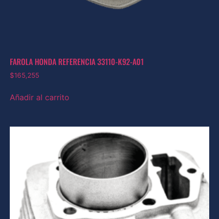
FAROLA HONDA REFERENCIA 33110-K92-A01
$
165,255
Añadir al carrito