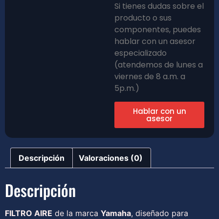
Si tienes dudas sobre el
producto o sus
componentes, puedes
hablar con un asesor
especializado
(atendemos de lunes a
viernes de 8 a.m. a
5p.m.)
Hablar con un
asesor
Descripción
Valoraciones (0)
Descripción
FILTRO AIRE
de la marca
Yamaha
, diseñado para