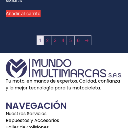
$
185,923
Añadir al carrito
1
2
3
4
5
6
→
Tu moto, en manos de expertos. Calidad, confianza
y la mejor tecnología para tu motocicleta.
NAVEGACIÓN
Nuestros Servicios
Repuestos y Accesorios
Taller de Colisiones