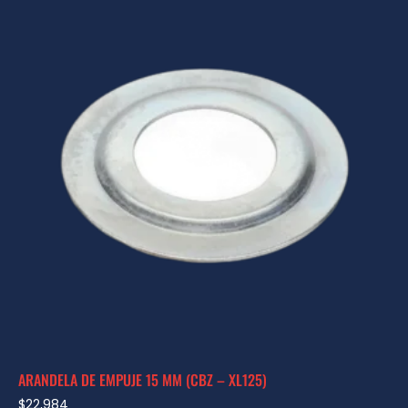
ARANDELA DE EMPUJE 15 MM (CBZ – XL125)
$
22,984