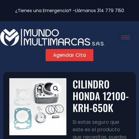
¿Tienes una Emergencia? -Llámanos
314 779 7150
Agendar Cita
CILINDRO
HONDA 12100-
KRH-650K
Si estas seguro que
este es el producto
que necesitas, puedes