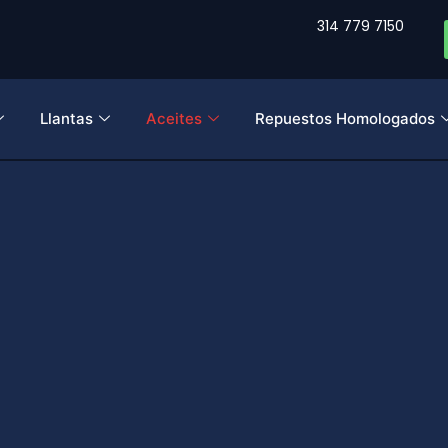
314 779 7150
Llantas
Aceites
Repuestos Homologados