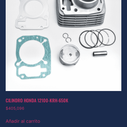
CILINDRO HONDA 12100-KRH-650K
$
405,096
Añadir al carrito