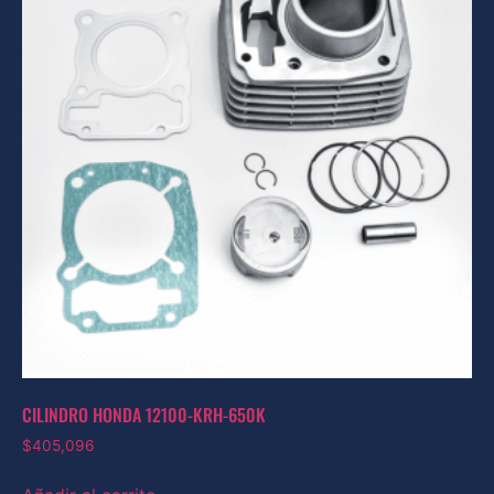
CILINDRO HONDA 12100-KRH-650K
$
405,096