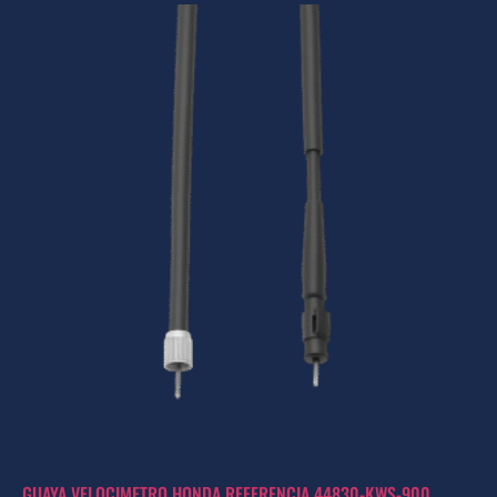
GUAYA VELOCIMETRO HONDA REFERENCIA 44830-KWS-900