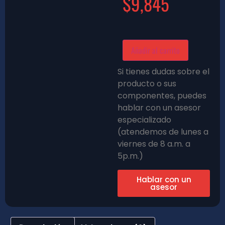
$
9,845
Añadir al carrito
Si tienes dudas sobre el
producto o sus
componentes, puedes
hablar con un asesor
especializado
(atendemos de lunes a
viernes de 8 a.m. a
5p.m.)
Hablar con un
asesor