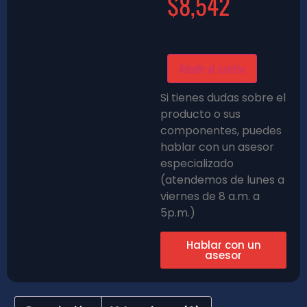
$
8,542
Añadir al carrito
Si tienes dudas sobre el
producto o sus
componentes, puedes
hablar con un asesor
especializado
(atendemos de lunes a
viernes de 8 a.m. a
5p.m.)
Hablar con un
asesor