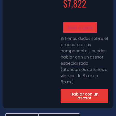
$
7,822
Añadir al carrito
Si tienes dudas sobre el
producto o sus
componentes, puedes
hablar con un asesor
especializado
(atendemos de lunes a
viernes de 8 a.m. a
5p.m.)
Hablar con un
asesor