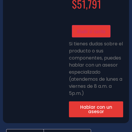
$
51,791
Añadir al carrito
Si tienes dudas sobre el
producto o sus
componentes, puedes
hablar con un asesor
especializado
(atendemos de lunes a
viernes de 8 a.m. a
5p.m.)
Hablar con un
asesor