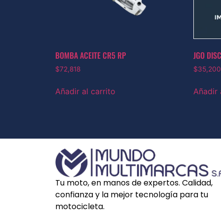
BOMBA ACEITE CR5 RP
JGO DIS
$
72,818
$
35,200
Añadir al carrito
Añadir 
Tu moto, en manos de expertos. Calidad,
confianza y la mejor tecnología para tu
motocicleta.