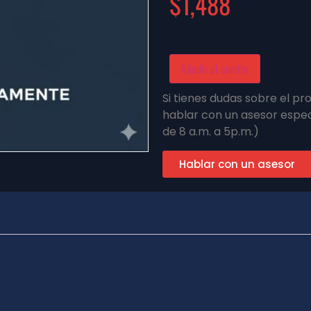
$
1,488
Añadir al carrito
Si tienes dudas sobre el p
hablar con un asesor espec
de 8 a.m. a 5p.m.)
Hablar con un asesor