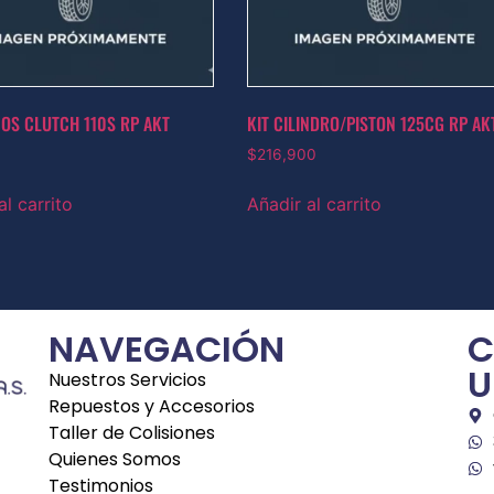
COS CLUTCH 110S RP AKT
KIT CILINDRO/PISTON 125CG RP AK
$
216,900
al carrito
Añadir al carrito
NAVEGACIÓN
C
U
Nuestros Servicios
Repuestos y Accesorios
Taller de Colisiones
Quienes Somos
Testimonios