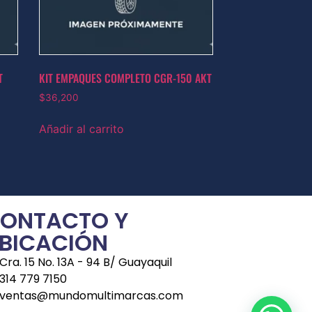
T
KIT EMPAQUES COMPLETO CGR-150 AKT
$
36,200
Añadir al carrito
ONTACTO Y
BICACIÓN
Cra. 15 No. 13A - 94 B/ Guayaquil
314 779 7150
ventas@mundomultimarcas.com