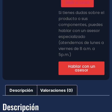
Añadir al carrito
Si tienes dudas sobre el
producto o sus
componentes, puedes
hablar con un asesor
especializado
(atendemos de lunes a
viernes de 8 a.m. a
5p.m.)
Hablar con un
asesor
Descripción
Valoraciones (0)
Descripción