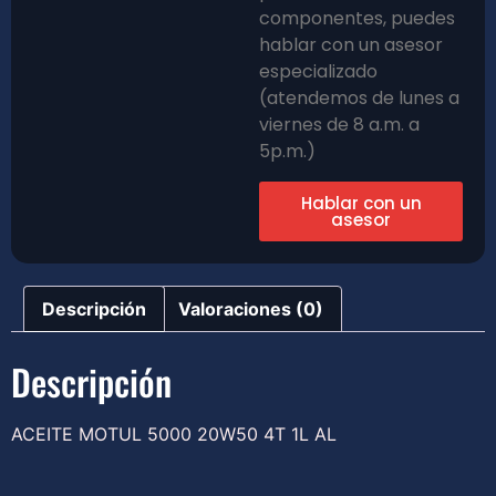
componentes, puedes
hablar con un asesor
especializado
(atendemos de lunes a
viernes de 8 a.m. a
5p.m.)
Hablar con un
asesor
Descripción
Valoraciones (0)
Descripción
ACEITE MOTUL 5000 20W50 4T 1L AL