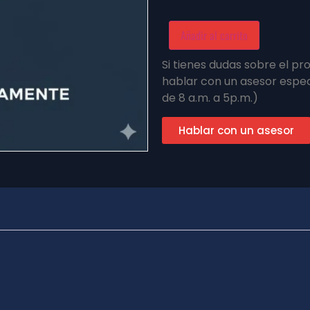
Añadir al carrito
Si tienes dudas sobre el p
hablar con un asesor espec
de 8 a.m. a 5p.m.)
Hablar con un asesor