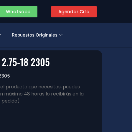
Whatsapp
Agendar Cita
Repuestos Originales
2.75-18 2305
2305
s el producto que necesitas, puedes
 máximo 48 horas lo recibirás en la
l pedido)