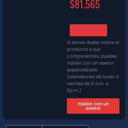
$
81,565
Añadir al carrito
Si tienes dudas sobre el
producto o sus
componentes, puedes
hablar con un asesor
especializado
(atendemos de lunes a
viernes de 8 a.m. a
5p.m.)
Hablar con un
asesor