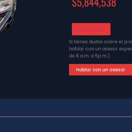
$
5,844,538
Añadir al carrito
Si tienes dudas sobre el p
hablar con un asesor espec
de 8 a.m. a 5p.m.)
Hablar con un asesor