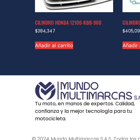
CILINDRO HONDA 12100-KBB-900
CILINDR
$
384,347
$
405,0
Añadir al carrito
Añadir 
Tu moto, en manos de expertos. Calidad,
confianza y la mejor tecnología para tu
motocicleta.
© 2024 Mundo Multimarcas S.A.S. Todos los 