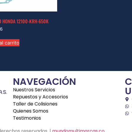
O HONDA 12100-KRH-650K
96
al carrito
NAVEGACIÓN
C
U
Nuestros Servicios
Repuestos y Accesorios
Taller de Colisiones
Quienes Somos
Testimonios
derechos reservados. |
mundomultimarcas.co