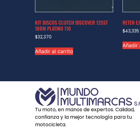
KIT DISCOS CLUTCH DISCOVER 125ST
RETEN E
100M PLATINO 110
$
43,335
$
32,370
Añadir 
Añadir al carrito
Tu moto, en manos de expertos. Calidad,
confianza y la mejor tecnología para tu
motocicleta.