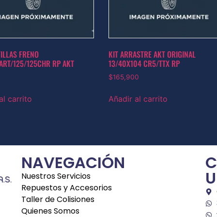
TILLAS FRENO
KIT ARRASTRE AKT ORIGINAL
ART/125/125CHR RP AKT
13/40X104 CR5/TTX RP
$
165,900
al carrito
Añadir al carrito
NAVEGACIÓN
C
U
Nuestros Servicios
Repuestos y Accesorios
Taller de Colisiones
Quienes Somos