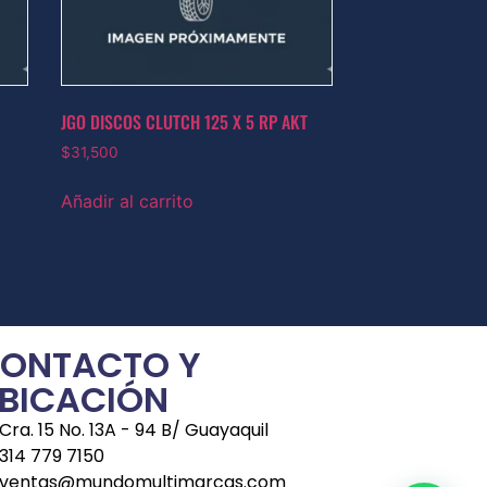
JGO DISCOS CLUTCH 125 X 5 RP AKT
$
31,500
Añadir al carrito
ONTACTO Y
BICACIÓN
Cra. 15 No. 13A - 94 B/ Guayaquil
314 779 7150
ventas@mundomultimarcas.com