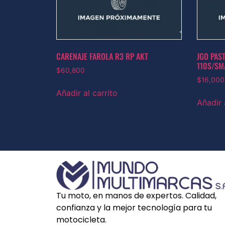
CARENAJE FAROLA R3 RP AKT
JGO PAS
110S/SM
$
60,800
$
16,000
Añadir al carrito
Añadir 
Tu moto, en manos de expertos. Calidad,
confianza y la mejor tecnología para tu
motocicleta.