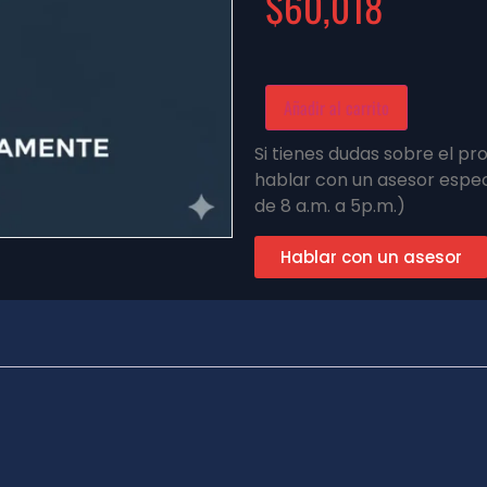
$
60,018
Añadir al carrito
Si tienes dudas sobre el p
hablar con un asesor espec
de 8 a.m. a 5p.m.)
Hablar con un asesor