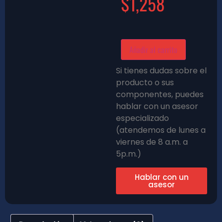
$
1,258
Añadir al carrito
Si tienes dudas sobre el
producto o sus
componentes, puedes
hablar con un asesor
especializado
(atendemos de lunes a
viernes de 8 a.m. a
5p.m.)
Hablar con un
asesor