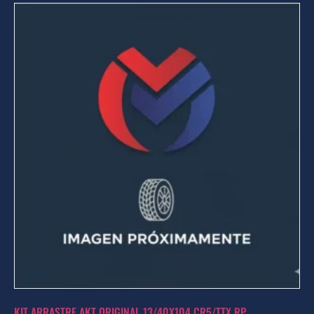
KIT ARRASTRE AKT ORIGINAL 13/40X104 CR5/TTX RP