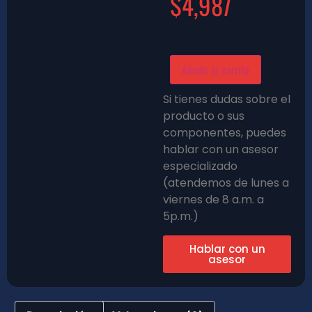
$
4,987
Añadir al carrito
Si tienes dudas sobre el
producto o sus
componentes, puedes
hablar con un asesor
especializado
(atendemos de lunes a
viernes de 8 a.m. a
5p.m.)
Hablar con un
asesor