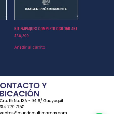
KIT EMPAQUES COMPLETO CGR-150 AKT
$
36,200
Añadir al carrito
ONTACTO Y
BICACIÓN
Cra. 15 No. 13A - 94 B/ Guayaquil
314 779 7150
ventas@mundomultimarcas.com