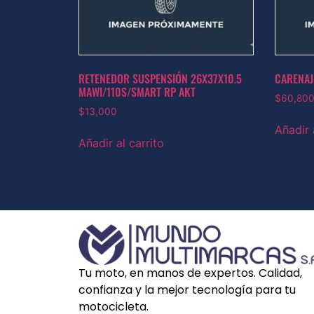
RETENEDOR SUSPENSIÓN 26X37X10.5
CARENAJ
MAWI/110S/SMART RP AKT
$
60,80
$
13,000
Añadir 
Añadir al carrito
Tu moto, en manos de expertos. Calidad,
confianza y la mejor tecnología para tu
motocicleta.