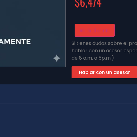
$
6,474
Añadir al carrito
Si tienes dudas sobre el p
hablar con un asesor espec
de 8 a.m. a 5p.m.)
Hablar con un asesor