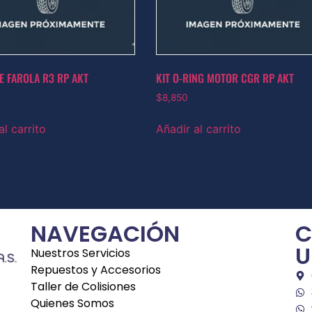
E FAROLA R3 RP AKT
KIT O-RING MOTOR CGR RP AKT
0
$
8,850
al carrito
Añadir al carrito
NAVEGACIÓN
C
U
Nuestros Servicios
Repuestos y Accesorios
Taller de Colisiones
Quienes Somos