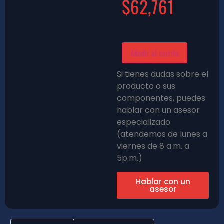
$
62,761
Añadir al carrito
Si tienes dudas sobre el
producto o sus
componentes, puedes
hablar con un asesor
especializado
(atendemos de lunes a
viernes de 8 a.m. a
5p.m.)
Hablar con un
asesor