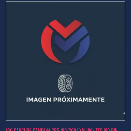
JGO CAUCHOS CAMPANA CR5 180/200/ XM 180/ TTX 180 RIN