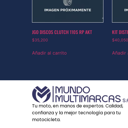
JGO DISCOS CLUTCH 110S RP AKT
KIT DIS
$
35,200
$
40,05
Añadir al carrito
Añadir 
Tu moto, en manos de expertos. Calidad,
confianza y la mejor tecnología para tu
motocicleta.