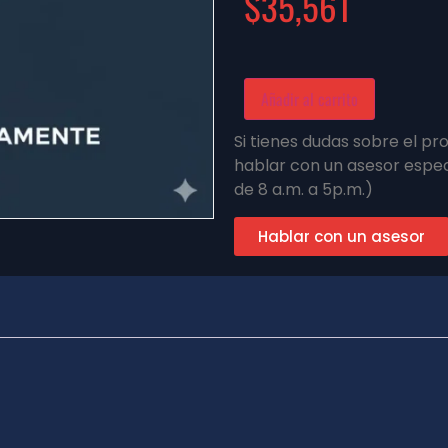
$
35,561
Añadir al carrito
Si tienes dudas sobre el p
hablar con un asesor espec
de 8 a.m. a 5p.m.)
Hablar con un asesor