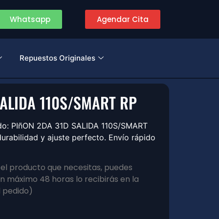
Whatsapp
Agendar Cita
Repuestos Originales
SALIDA 110S/SMART RP
zado: PIñON 2DA 31D SALIDA 110S/SMART
rabilidad y ajuste perfecto. Envío rápido
s el producto que necesitas, puedes
 máximo 48 horas lo recibirás en la
l pedido)