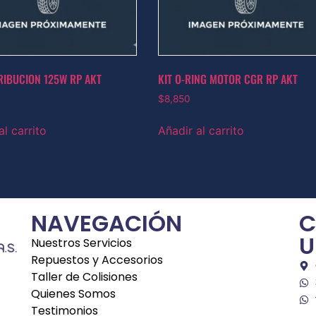
TRIBUCION 125W RP AKT
KIT O-RING MOTOR CGR RP AKT
0
$
8,850
al carrito
Añadir al carrito
NAVEGACIÓN
C
U
Nuestros Servicios
Repuestos y Accesorios
Taller de Colisiones
Quienes Somos
Testimonios