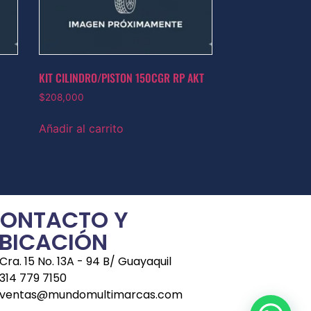
KIT CILINDRO/PISTON 150CGR RP AKT
$
208,000
Añadir al carrito
ONTACTO Y
BICACIÓN
Cra. 15 No. 13A - 94 B/ Guayaquil
314 779 7150
ventas@mundomultimarcas.com