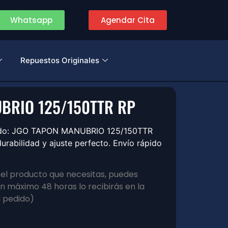
Whatsapp
Agendar Cita
Repuestos Originales
BRIO 125/150TTR RP
izado: JGO TAPON MANUBRIO 125/150TTR
rabilidad y ajuste perfecto. Envío rápido
s el producto que necesitas, puedes
 máximo 48 horas lo recibirás en la
l pedido)