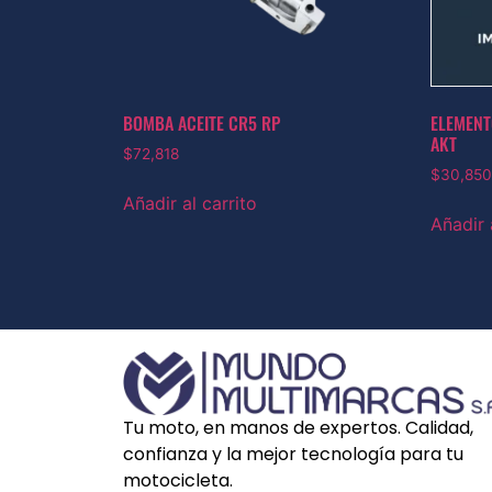
BOMBA ACEITE CR5 RP
ELEMENT
AKT
$
72,818
$
30,850
Añadir al carrito
Añadir 
Tu moto, en manos de expertos. Calidad,
confianza y la mejor tecnología para tu
motocicleta.