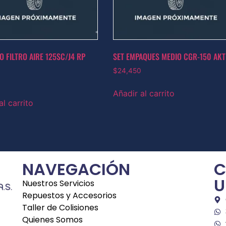
O FILTRO AIRE 125SC/J4 RP
SET EMPAQUES MEDIO CGR-150 AKT
$
24,450
Añadir al carrito
al carrito
NAVEGACIÓN
C
U
Nuestros Servicios
Repuestos y Accesorios
Taller de Colisiones
Quienes Somos