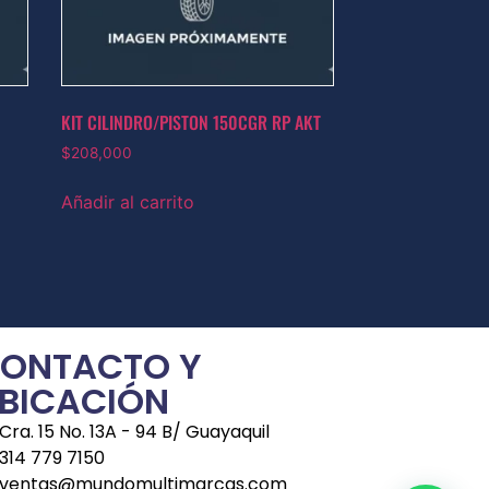
KIT CILINDRO/PISTON 150CGR RP AKT
$
208,000
Añadir al carrito
ONTACTO Y
BICACIÓN
Cra. 15 No. 13A - 94 B/ Guayaquil
314 779 7150
ventas@mundomultimarcas.com