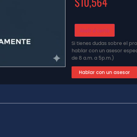
$
10,564
Añadir al carrito
Si tienes dudas sobre el p
hablar con un asesor espec
de 8 a.m. a 5p.m.)
Hablar con un asesor