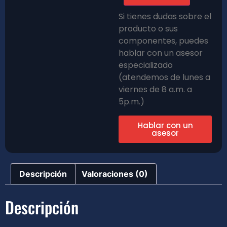
Si tienes dudas sobre el
producto o sus
componentes, puedes
hablar con un asesor
especializado
(atendemos de lunes a
viernes de 8 a.m. a
5p.m.)
Hablar con un
asesor
Descripción
Valoraciones (0)
Descripción