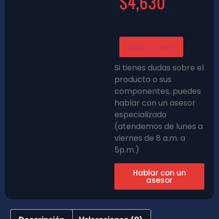
$
4,630
Añadir al carrito
Si tienes dudas sobre el
producto o sus
componentes, puedes
hablar con un asesor
especializado
(atendemos de lunes a
viernes de 8 a.m. a
5p.m.)
Hablar con un
asesor