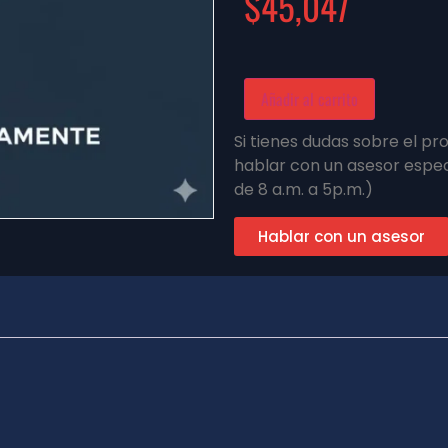
$
45,047
Añadir al carrito
Si tienes dudas sobre el p
hablar con un asesor espec
de 8 a.m. a 5p.m.)
Hablar con un asesor