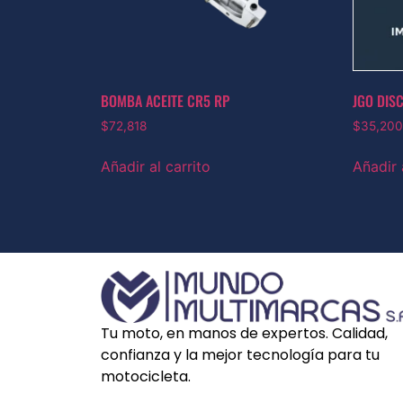
BOMBA ACEITE CR5 RP
JGO DIS
$
72,818
$
35,200
Añadir al carrito
Añadir 
Tu moto, en manos de expertos. Calidad,
confianza y la mejor tecnología para tu
motocicleta.