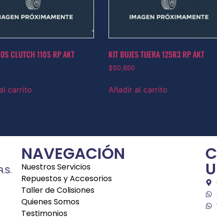
COS CLUTCH 110S RP AKT
KIT BUJES TIJERA 125R3 RP AKT
$
50,850
al carrito
Añadir al carrito
NAVEGACIÓN
C
U
Nuestros Servicios
Repuestos y Accesorios
Taller de Colisiones
Quienes Somos
Testimonios