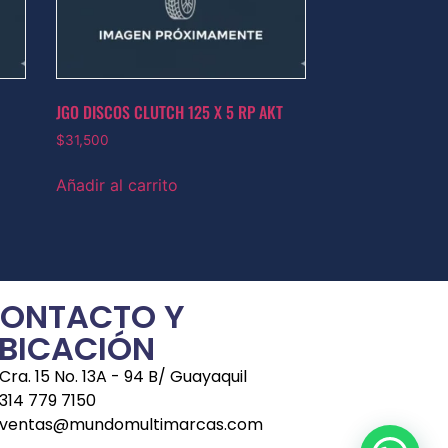
JGO DISCOS CLUTCH 125 X 5 RP AKT
$
31,500
Añadir al carrito
ONTACTO Y
BICACIÓN
Cra. 15 No. 13A - 94 B/ Guayaquil
314 779 7150
ventas@mundomultimarcas.com