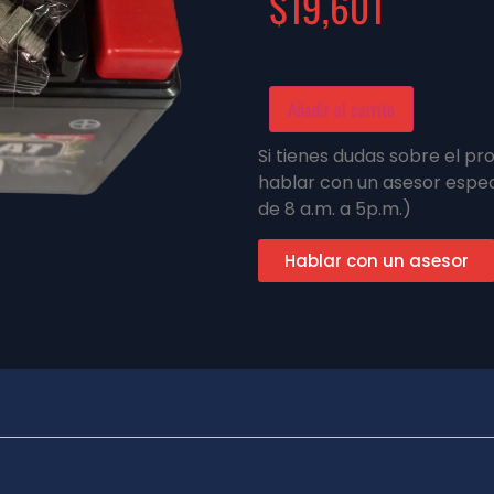
$
19,601
Añadir al carrito
Si tienes dudas sobre el p
hablar con un asesor espec
de 8 a.m. a 5p.m.)
Hablar con un asesor