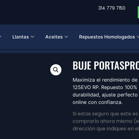
314 779 7150
Llantas
Aceites
Repuestos Homologados
BUJE PORTASPRO
Maximiza el rendimiento 
125EVO RP. Repuesto 100% g
durabilidad, ajuste perfect
online con confianza.
Si estas seguro que este e
comprarlo ahora mismo (en
dirección que indiques en e