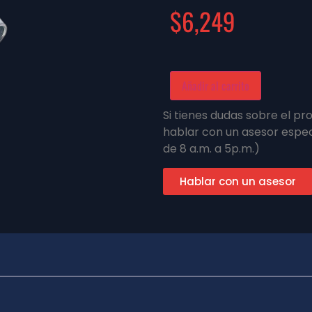
$
6,249
Añadir al carrito
Si tienes dudas sobre el p
hablar con un asesor espec
de 8 a.m. a 5p.m.)
Hablar con un asesor