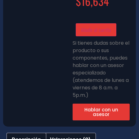
$
16,634
Añadir al carrito
Si tienes dudas sobre el
producto o sus
componentes, puedes
hablar con un asesor
especializado
(atendemos de lunes a
viernes de 8 a.m. a
5p.m.)
Hablar con un
asesor